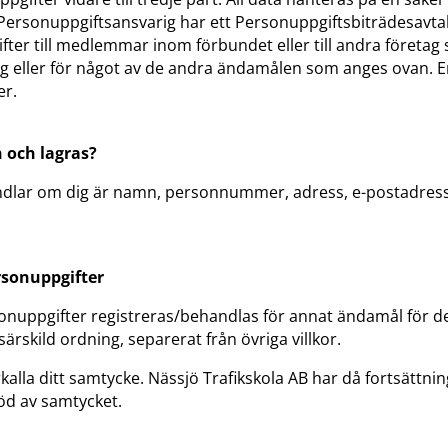
 Personuppgiftsansvarig har ett Personuppgiftsbiträdesavtal
er till medlemmar inom förbundet eller till andra företag 
ig eller för något av de andra ändamålen som anges ovan. En
er.
n och lagras?
ndlar om dig är namn, personnummer, adress, e-postadres
rsonuppgifter
sonuppgifter registreras/behandlas för annat ändamål för d
särskild ordning, separerat från övriga villkor.
kalla ditt samtycke. Nässjö Trafikskola AB har då fortsättnin
öd av samtycket.