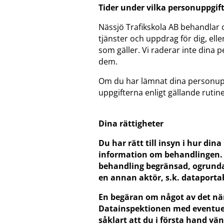
Tider under vilka personuppgif
Nässjö Trafikskola AB behandlar 
tjänster och uppdrag för dig, elle
som gäller. Vi raderar inte dina p
dem.
Om du har lämnat dina personuppgif
uppgifterna enligt gällande rutin
Dina rättigheter
Du har rätt till insyn i hur din
information om behandlingen. D
behandling begränsad, ogrundad
en annan aktör, s.k. dataportab
En begäran om något av det näm
Datainspektionen med eventue
såklart att du i första hand vän