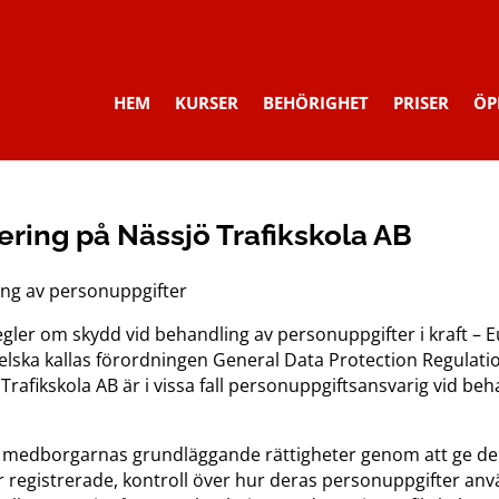
HEM
KURSER
BEHÖRIGHET
PRISER
ÖP
ring på Nässjö Trafikskola AB
ing av personuppgifter
gler om skydd vid behandling av personuppgifter i kraft –
elska kallas förordningen General Data Protection Regulatio
 Trafikskola AB är i vissa fall personuppgiftsansvarig vid be
rka medborgarnas grundläggande rättigheter genom att ge d
r registrerade, kontroll över hur deras personuppgifter anvä