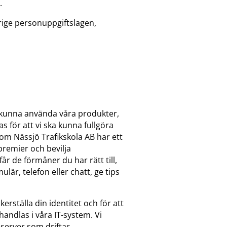
.
rige personuppgiftslagen,
ll kunna använda våra produkter,
s för att vi ska kunna fullgöra
om Nässjö Trafikskola AB har ett
premier och bevilja
r de förmåner du har rätt till,
är, telefon eller chatt, ge tips
rställa din identitet och för att
andlas i våra IT-system. Vi
 server som driftas