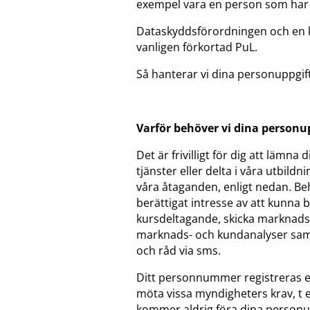
exempel vara en person som har e
Dataskyddsförordningen och en k
vanligen förkortad PuL.
Så hanterar vi dina personuppgif
Varför behöver vi dina personu
Det är frivilligt för dig att läm
tjänster eller delta i våra utbil
våra åtaganden, enligt nedan. Be
berättigat intresse av att kunna
kursdeltagande, skicka marknadsf
marknads- och kundanalyser samt h
och råd via sms.
Ditt personnummer registreras eft
möta vissa myndigheters krav, t 
kommer aldrig föra dina personupp