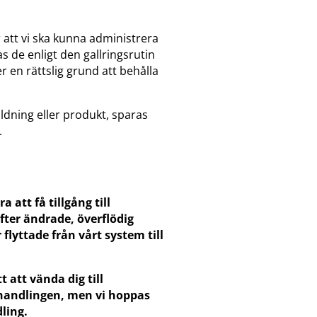
 att vi ska kunna administrera
s de enligt den gallringsrutin
er en rättslig grund att behålla
ildning eller produkt, sparas
.
 att få tillgång till
fter ändrade, överflödig
lyttade från vårt system till
att vända dig till
handlingen, men vi hoppas
dling.