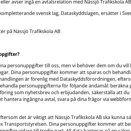
ller avser ingå en avtalsrelation med Nässjö Trafikskola AB
ompletterande svensk lag, Dataskyddslagen, ersätter i Sve
ter på Nässjö Trafikskola AB
ppgifter?
na dina personuppgifter till oss, men vi behöver dem om du vi
dningar. Dina personuppgifter kommer att sparas och behandla
handlingen är förenlig med Dataskyddsförordningen, efters
 behandla personuppgifterna för följande ändamål: beräkna 
öring som nyhetsbrev och erbjudanden, säkerställa att du få
antera ingångna avtal, svara på dina frågor via webbformul
ersom det är viktigt att Nässjö Trafikskola AB ska kunna säke
ex Transportstyrelsen. Dina personuppgifter kommer att beh
gifter vidare till tredje part. All data hanteras på en säker