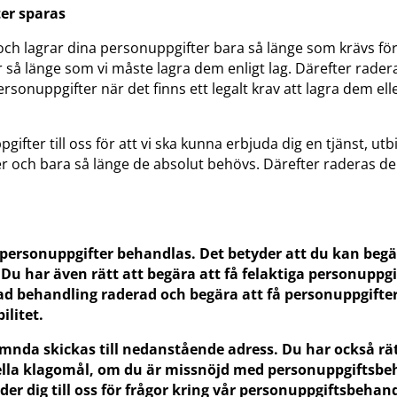
ter sparas
och lagrar dina personuppgifter bara så länge som krävs för
r så länge som vi måste lagra dem enligt lag. Därefter radera
ersonuppgifter när det finns ett legalt krav att lagra dem ell
ter till oss för att vi ska kunna erbjuda dig en tjänst, utb
er och bara så länge de absolut behövs. Därefter raderas de
a personuppgifter behandlas. Det betyder att du kan begära
u har även rätt att begära att få felaktiga personuppgi
 behandling raderad och begära att få personuppgifter f
ilitet.
nda skickas till nedanstående adress. Du har också rätt 
lla klagomål, om du är missnöjd med personuppgiftsbe
der dig till oss för frågor kring vår personuppgiftsbehan